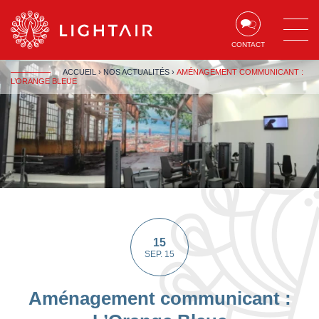
Aller au contenu
Aller à la navigation
Aller à la recherche
CONTACT
ACCUEIL
›
NOS ACTUALITÉS
›
AMÉNAGEMENT COMMUNICANT :
L’ORANGE BLEUE
15
SEP. 15
Aménagement communicant :