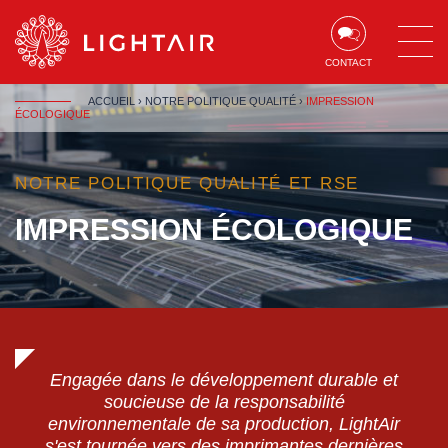
Aller au contenu
Aller à la navigation
Aller à la recherche
CONTACT
ACCUEIL
›
NOTRE POLITIQUE QUALITÉ
›
IMPRESSION
ÉCOLOGIQUE
NOTRE POLITIQUE QUALITÉ ET RSE
IMPRESSION ÉCOLOGIQUE
Engagée dans le développement durable et
soucieuse de la responsabilité
environnementale de sa production, LightAir
s'est tournée vers des imprimantes dernières