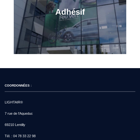
Adhésif
COORDONNÉES :
LIGHTAIR®
7 rue de l'Aqueduc
69210 Lentilly
Tél. :
04 78 33 22 98