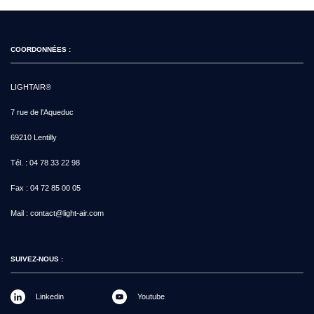
COORDONNÉES :
LIGHTAIR®
7 rue de l'Aqueduc
69210 Lentilly
Tél. :
04 78 33 22 98
Fax :
04 72 85 00 05
Mail :
contact@light-air.com
SUIVEZ-NOUS :
Linkedin
Youtube