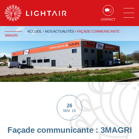
Aller au contenu
Aller à la navigation
Aller à la recherche
CONTACT
ACCUEIL
›
NOS ACTUALITÉS
›
FAÇADE COMMUNICANTE :
3MAGRI
26
MAI. 16
Façade communicante : 3MAGRI