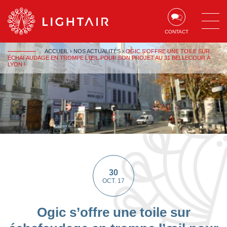
Aller au contenu
Aller à la navigation
Aller à la recherche
CONTACT
ACCUEIL
›
NOS ACTUALITÉS
›
OGIC S’OFFRE UNE TOILE SUR
ÉCHAFAUDAGE EN TROMPE L’ŒIL POUR SON PROJET AU 31 BELLECOUR À
LYON !
30
OCT. 17
Ogic s’offre une toile sur