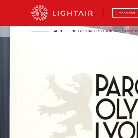
Aller au contenu
Aller à la navigation
Aller à la reche
ACCUEIL
›
NOS ACTUALITÉS
›
HABILLAGE COMMUNI