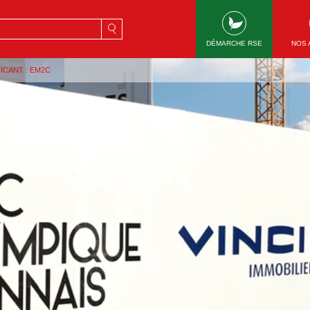
rche
DÉMARCHE RSE
NOS 
CANT : EM2C