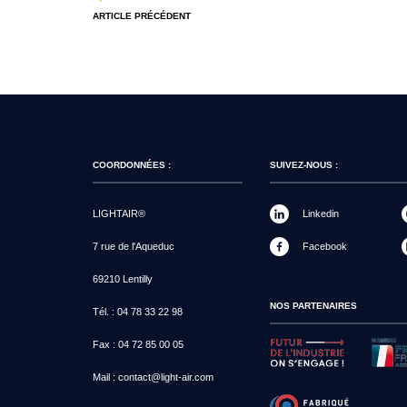
ARTICLE PRÉCÉDENT
COORDONNÉES :
SUIVEZ-NOUS :
LIGHTAIR®
Linkedin
7 rue de l'Aqueduc
Facebook
69210 Lentilly
NOS PARTENAIRES
Tél. :
04 78 33 22 98
Fax :
04 72 85 00 05
Mail :
contact@light-air.com