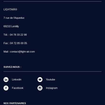
LIGHTAIR®
7 rue de l'Aqueduc
69210 Lentilly
Tél. :
04 78 33 22 98
Fax :
04 72 85 00 05
Mail :
contact@light-air.com
SUIVEZ-NOUS :
Linkedin
Youtube
Facebook
Instagram
NOS PARTENAIRES