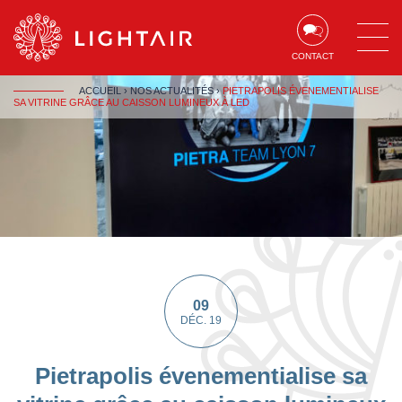
Aller au contenu
Aller à la navigation
Aller à la recherche
CONTACT
ACCUEIL
›
NOS ACTUALITÉS
›
PIETRAPOLIS ÉVENEMENTIALISE
SA VITRINE GRÂCE AU CAISSON LUMINEUX À LED
09
DÉC. 19
Pietrapolis évenementialise sa