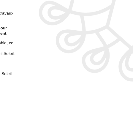
 travaux
pour
ment.
able, ce
 Soleil.
 Soleil