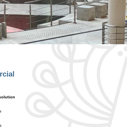
rcial
solution
e
s