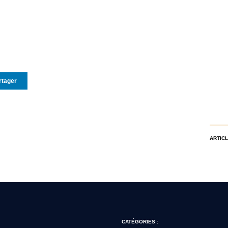
rtager
ARTICL
CATÉGORIES :