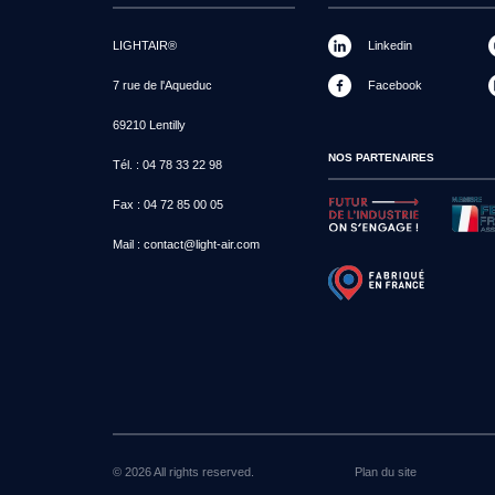
LIGHTAIR®
Linkedin
7 rue de l'Aqueduc
Facebook
69210 Lentilly
NOS PARTENAIRES
Tél. :
04 78 33 22 98
Fax :
04 72 85 00 05
Mail :
contact@light-air.com
© 2026 All rights reserved.
Plan du site