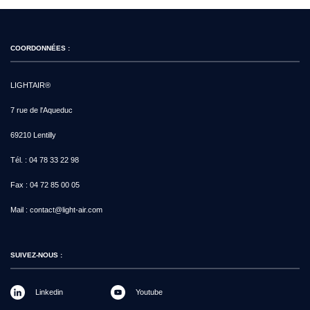
COORDONNÉES :
LIGHTAIR®
7 rue de l'Aqueduc
69210 Lentilly
Tél. :
04 78 33 22 98
Fax :
04 72 85 00 05
Mail :
contact@light-air.com
SUIVEZ-NOUS :
Linkedin
Youtube