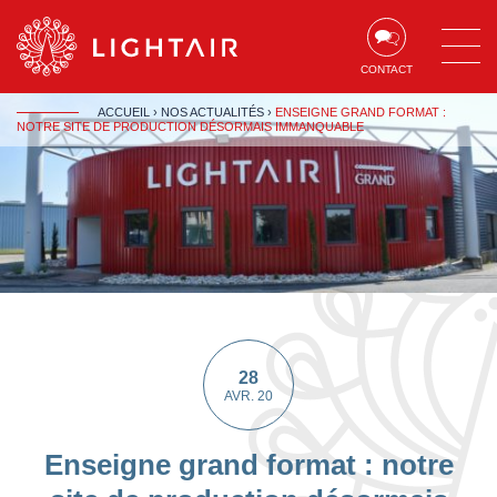
Aller au contenu
Aller à la navigation
Aller à la recherche
CONTACT
ACCUEIL
›
NOS ACTUALITÉS
›
ENSEIGNE GRAND FORMAT :
NOTRE SITE DE PRODUCTION DÉSORMAIS IMMANQUABLE
28
AVR. 20
Enseigne grand format : notre