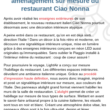
aménagement sur mesure du
restaurant Ciao Nonna
Après avoir réalisé les
enseignes extérieures
de son
établissement, le nouveau restaurant italien Ciao Nonna poursuit
désormais avec une décoration intérieure atypique.
A peine entré dans ce restaurant, qu’on en est déjà sorti…
direction l’Italie ! Dans un décor à la fois rétro et moderne, on
découvre une signalétique intérieure unique, mise en lumière
grâce à des enseignes intérieures conçues en néon LED aussi
originales qu’immanquables. Sans oublier le Piaggio installé à
l’intérieur même du restaurant : coup de coeur assuré !
Pour poursuivre le voyage, LightAir a conçu sur mesure
l’habillage du restaurant. Les différentes espaces intérieures.
dévoilent une ambiance italienne unique. Grâce au
procédé
d’impression haute définition
, nous avons donc imaginé, imprimé
et posé un signalétique intérieure sur mesure, aux couleurs de
l’Italie. Des panneaux alulight grand format viennent habiller les
murs de la salle de restauration. L’
alulight
permet de créer un
habillage sur mesure de tous types de surface. Mettant en avant
le savoir-faire artisanal propre à la cuisine italienne, les visuels
sont tous en noir et blanc. Créant une atmosphère dolce vitae, les
panneaux dibon sont à la fois ultra-plat, design et léger.