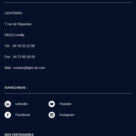
LIGHTAIR®
7 rue de l'Aqueduc
69210 Lentilly
Tél. :
04 78 33 22 98
Fax :
04 72 85 00 05
Mail :
contact@light-air.com
SUIVEZ-NOUS :
Linkedin
Youtube
Facebook
Instagram
NOS PARTENAIRES