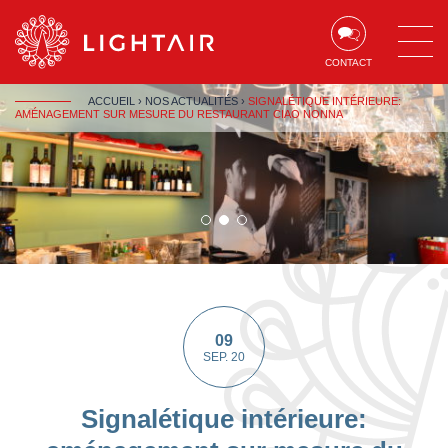
Aller au contenu
Aller à la navigation
Aller à la recherche
CONTACT
ACCUEIL
›
NOS ACTUALITÉS
›
SIGNALÉTIQUE INTÉRIEURE:
AMÉNAGEMENT SUR MESURE DU RESTAURANT CIAO NONNA
1
2
3
sur
sur
sur
1
1
1
09
SEP. 20
Signalétique intérieure: