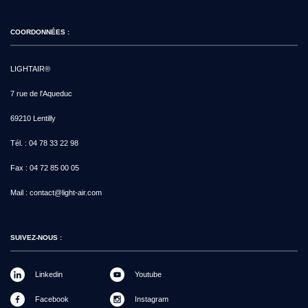
COORDONNÉES :
LIGHTAIR®
7 rue de l'Aqueduc
69210 Lentilly
Tél. :
04 78 33 22 98
Fax :
04 72 85 00 05
Mail :
contact@light-air.com
SUIVEZ-NOUS :
Linkedin
Youtube
Facebook
Instagram