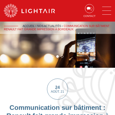
Aller au contenu
Aller à la navigation
Aller à la recherche
CONTACT
ACCUEIL
›
NOS ACTUALITÉS
›
COMMUNICATION SUR BÂTIMENT :
RENAULT FAIT GRANDE IMPRESSION À BORDEAUX
1
2
3
sur
sur
sur
1
1
1
24
AOÛT. 21
Communication sur bâtiment :