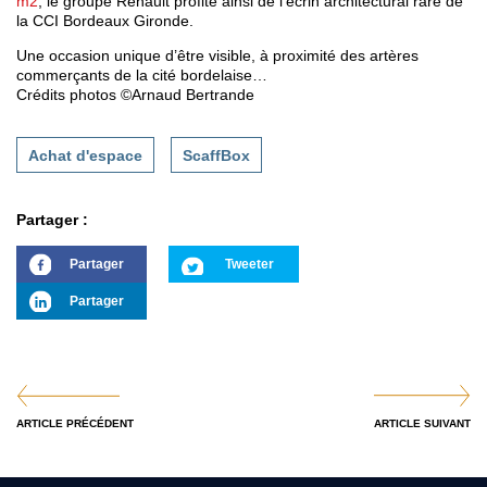
m2
, le groupe Renault profite ainsi de l’écrin architectural rare de
la CCI Bordeaux Gironde.
Une occasion unique d’être visible, à proximité des artères
commerçants de la cité bordelaise…
Crédits photos ©Arnaud Bertrande
Achat d'espace
ScaffBox
Partager :
Partager
Tweeter
Partager
ARTICLE PRÉCÉDENT
ARTICLE SUIVANT