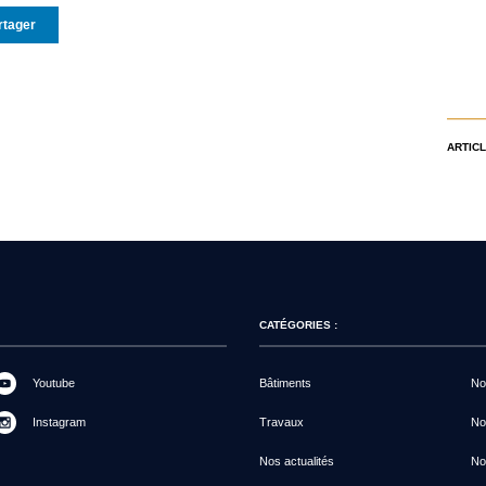
rtager
ARTICL
CATÉGORIES :
Youtube
Bâtiments
Not
Instagram
Travaux
No
Nos actualités
No