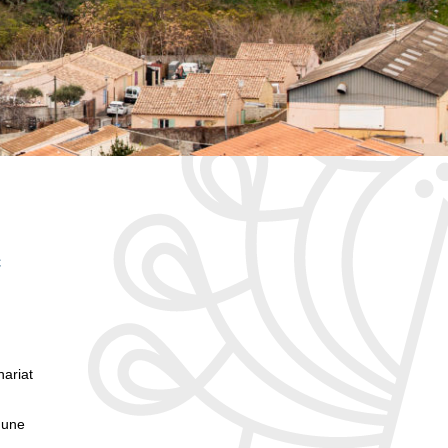
c
nariat
 une