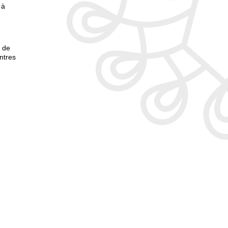
 à
s de
intres