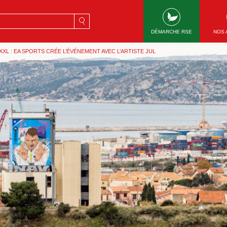
rche
DÉMARCHE RSE
NOS 
 XXL : EA SPORTS CRÉE L’ÉVÉNEMENT AVEC L’ARTISTE JUL