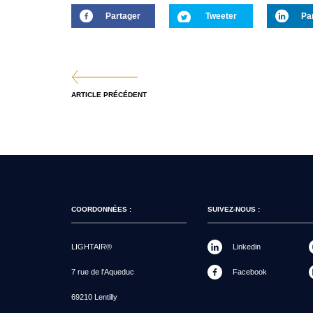
Partager
Tweeter
Pa
ARTICLE PRÉCÉDENT
COORDONNÉES :
SUIVEZ-NOUS :
LIGHTAIR®
Linkedin
7 rue de l'Aqueduc
Facebook
69210 Lentilly