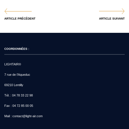
ARTICLE PRÉCÉDENT
ARTICLE SUIVANT
COORDONNÉES :
LIGHTAIR®
7 rue de l'Aqueduc
69210 Lentilly
Tél. :
04 78 33 22 98
Fax :
04 72 85 00 05
Mail :
contact@light-air.com