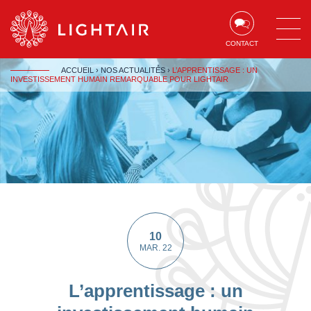
Aller au contenu
Aller à la navigation
Aller à la recherche
CONTACT
ACCUEIL
›
NOS ACTUALITÉS
›
L’APPRENTISSAGE : UN
INVESTISSEMENT HUMAIN REMARQUABLE POUR LIGHTAIR
10
MAR. 22
L’apprentissage : un