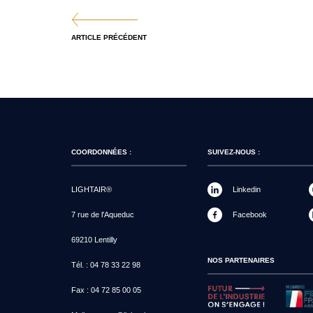
ARTICLE PRÉCÉDENT
COORDONNÉES :
SUIVEZ-NOUS :
LIGHTAIR®
Linkedin
7 rue de l'Aqueduc
Facebook
69210 Lentilly
NOS PARTENAIRES
Tél. :
04 78 33 22 98
Fax :
04 72 85 00 05