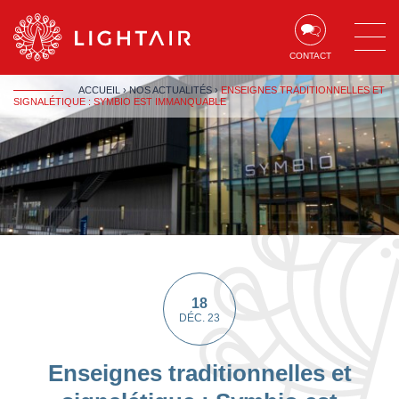
Aller au contenu
Aller à la navigation
Aller à la recherche
CONTACT
ACCUEIL
›
NOS ACTUALITÉS
›
ENSEIGNES TRADITIONNELLES ET
SIGNALÉTIQUE : SYMBIO EST IMMANQUABLE
18
DÉC. 23
Enseignes traditionnelles et