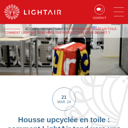
Aller au contenu
Aller à la navigation
Aller à la recherche
CONTACT
ACCUEIL
›
NOS ACTUALITÉS
›
HOUSSE UPCYCLÉE EN TOILE :
COMMENT LIGHTAIR TEND VERS UNE PRODUCTION ZÉRO DÉCHET ?
21
MAR. 24
Housse upcyclée en toile :