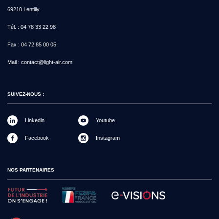
69210 Lentilly
Tél. :
04 78 33 22 98
Fax :
04 72 85 00 05
Mail :
contact@light-air.com
SUIVEZ-NOUS :
Linkedin
Youtube
Facebook
Instagram
NOS PARTENAIRES