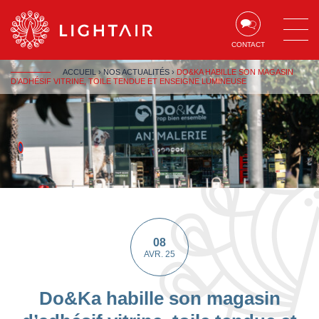
Aller au contenu
Aller à la navigation
Aller à la recherche
CONTACT
ACCUEIL
›
NOS ACTUALITÉS
›
DO&KA HABILLE SON MAGASIN
D’ADHÉSIF VITRINE, TOILE TENDUE ET ENSEIGNE LUMINEUSE
08
AVR. 25
Do&Ka habille son magasin