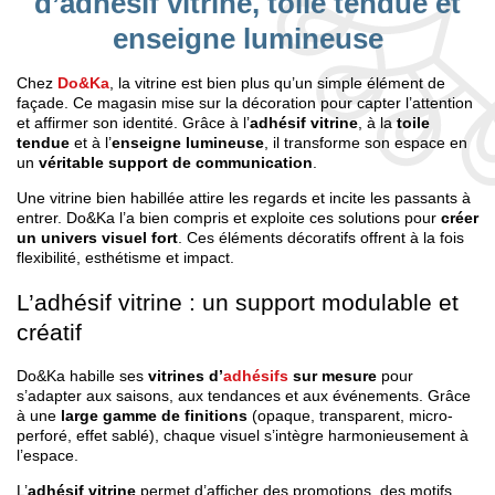
d’adhésif vitrine, toile tendue et
enseigne lumineuse
Chez
Do&Ka
, la vitrine est bien plus qu’un simple élément de
façade. Ce magasin mise sur la décoration pour capter l’attention
et affirmer son identité. Grâce à l’
adhésif vitrine
, à la
toile
tendue
et à l’
enseigne lumineuse
, il transforme son espace en
un
véritable support de communication
.
Une vitrine bien habillée attire les regards et incite les passants à
entrer. Do&Ka l’a bien compris et exploite ces solutions pour
créer
un univers visuel fort
. Ces éléments décoratifs offrent à la fois
flexibilité, esthétisme et impact.
L’adhésif vitrine : un support modulable et
créatif
Do&Ka habille ses
vitrines d’
adhésifs
sur mesure
pour
s’adapter aux saisons, aux tendances et aux événements. Grâce
à une
large gamme de finitions
(opaque, transparent, micro-
perforé, effet sablé), chaque visuel s’intègre harmonieusement à
l’espace.
L’
adhésif vitrine
permet d’afficher des promotions, des motifs