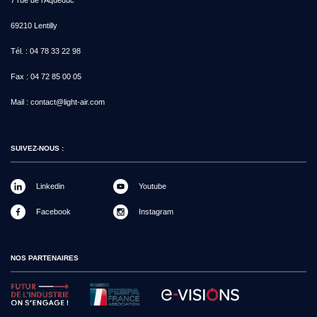
69210 Lentilly
Tél. :
04 78 33 22 98
Fax :
04 72 85 00 05
Mail :
contact@light-air.com
SUIVEZ-NOUS :
Linkedin
Youtube
Facebook
Instagram
NOS PARTENAIRES