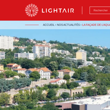
Aller au contenu
Aller à la navigation
Aller à la reche
ACCUEIL
›
NOS ACTUALITÉS
›
LA FAÇADE DE L’AQ