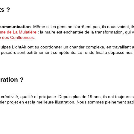
ts ?
e communication
. Même si les gens ne s’arrêtent pas, ils nous voient, i
e de La Mulatière
: la maire est enchantée de la transformation, qui v
 des Confluences
.
quipes LightAir ont su coordonner un chantier complexe, en travaillant 
et poseurs sont extrêmement compétents. Le rendu final a dépassé nos
ration ?
, créativité, qualité et prix juste. Depuis plus de 19 ans, ils ont toujours 
ier projet en est la meilleure illustration. Nous sommes pleinement satis