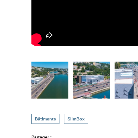
Bâtiments
SlimBox
Partager :