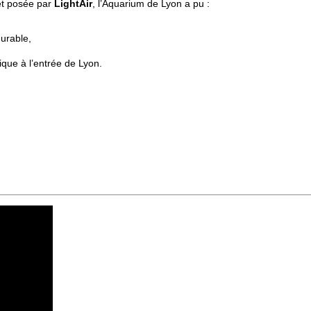
t posée par
LightAir
, l’Aquarium de Lyon a pu :
urable,
que à l’entrée de Lyon.