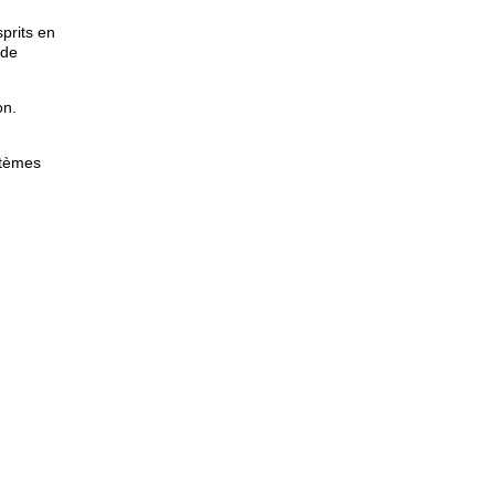
prits en
 de
on.
stèmes