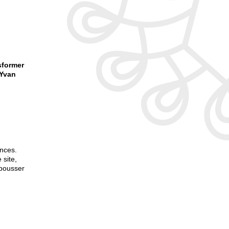
sformer
 Yvan
ences.
 site,
 pousser