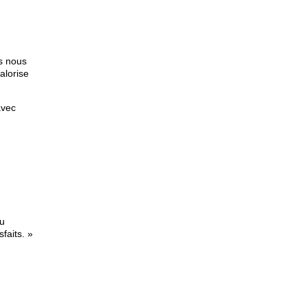
ls nous
alorise
avec
su
faits. »