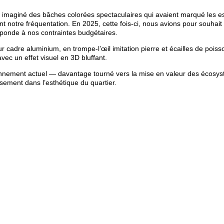
ont imaginé des bâches colorées spectaculaires qui avaient marqué les es
t notre fréquentation. En 2025, cette fois-ci, nous avions pour souhait
réponde à nos contraintes budgétaires.
ur cadre aluminium, en trompe-l’œil imitation pierre et écailles de poiss
avec un effet visuel en 3D bluffant.
onnement actuel — davantage tourné vers la mise en valeur des écosy
sement dans l’esthétique du quartier.