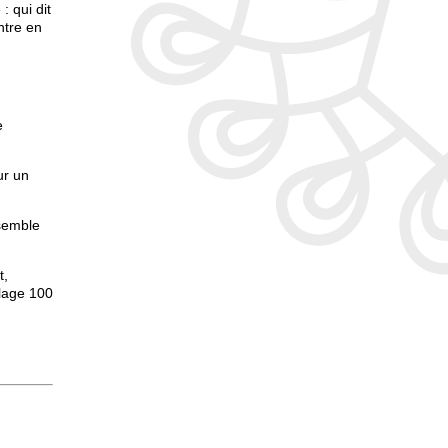
: qui dit
ntre en
e
ur un
nsemble
t,
llage 100