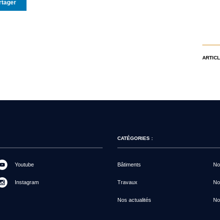
rtager
ARTICL
CATÉGORIES :
Youtube
Bâtiments
Not
Instagram
Travaux
No
Nos actualités
No