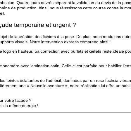
absolue. Quatre jours ouvrés séparent la validation du devis de la pose 
aîne de production. Ainsi, nous réussissons cette course contre la mo
il.
çade temporaire et urgent ?
jet de la création des fichiers à la pose. De plus, nous modulons notr
supports visuels. Notre intervention express comprend ainsi :
le logo en hauteur. Sa confection avec ourlets et œillets reste idéale po
onomère avec lamination satin. Celle-ci est parfaite pour habiller l’e
t, les teintes éclatantes de l’adhésif, dominées par un rose fuchsia vibran
et fièrement une « Nouvelle aventure », notre réalisation lui offre un habi
r votre façade ?
vec la même énergie !