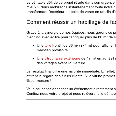
Le véritable défi de ce projet réside dans son urgence 
mieux ? Nous mobilisons instantanément toute notre ch
transformant l’extérieur du point de vente en un clin d’œ
Comment réussir un habillage de fa
Grâce à la synergie de nos équipes, nous gérons ce pro
planning avec agilité pour fabriquer plus de 80 m² de 
Une
toile
frontlit de 36 m² (9×4 m) pour afficher 
maintien provisoire.
Une
vitrophanie extérieure
de 47 m² en adhésif m
des vitrages avant l’ouverture.
Le résultat final offre une visibilité immédiate. En effe
attirent le regard des futurs clients. Si la vitrine prom
% sur mesure !
Vous souhaitez annoncer un événement directement su
Confiez-nous votre projet et nous relèverons le défi a