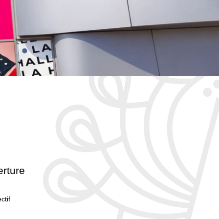
erture
ctif