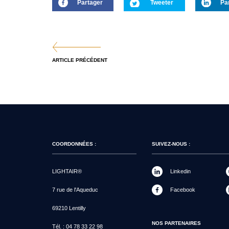
Partager
Tweeter
Pa
ARTICLE PRÉCÉDENT
COORDONNÉES :
SUIVEZ-NOUS :
LIGHTAIR®
Linkedin
7 rue de l'Aqueduc
Facebook
69210 Lentilly
NOS PARTENAIRES
Tél. :
04 78 33 22 98