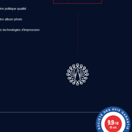
re politique qualité
tre album photo
s technologies d’impression
9.9
/10
68 avis