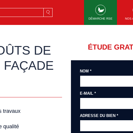
rche
DÉMARCHE RSE
NOS 
ÉTUDE GRAT
OÛTS DE
 FAÇADE
NOM *
E-MAIL *
s travaux
ADRESSE DU BIEN *
 qualité