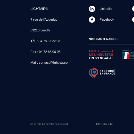
LIGHTAIR®
Linkedin
7 rue de l'Aqueduc
Facebook
69210 Lentilly
NOS PARTENAIRES
Tél. :
04 78 33 22 98
Fax :
04 72 85 00 05
Mail :
contact@light-air.com
© 2026 All rights reserved.
Plan du site