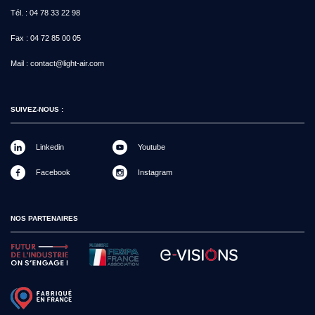
Tél. :
04 78 33 22 98
Fax :
04 72 85 00 05
Mail :
contact@light-air.com
SUIVEZ-NOUS :
Linkedin
Youtube
Facebook
Instagram
NOS PARTENAIRES