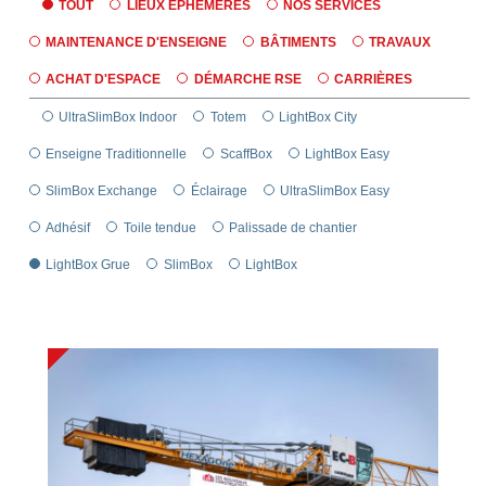
TOUT
LIEUX ÉPHÉMÈRES
NOS SERVICES
MAINTENANCE D'ENSEIGNE
BÂTIMENTS
TRAVAUX
ACHAT D'ESPACE
DÉMARCHE RSE
CARRIÈRES
UltraSlimBox Indoor
Totem
LightBox City
Enseigne Traditionnelle
ScaffBox
LightBox Easy
SlimBox Exchange
Éclairage
UltraSlimBox Easy
Adhésif
Toile tendue
Palissade de chantier
LightBox Grue
SlimBox
LightBox