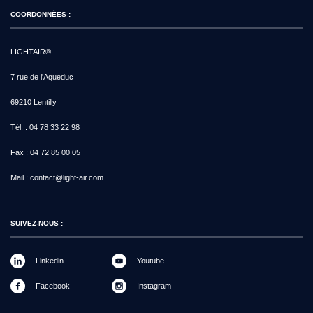
COORDONNÉES :
LIGHTAIR®
7 rue de l'Aqueduc
69210 Lentilly
Tél. :
04 78 33 22 98
Fax :
04 72 85 00 05
Mail :
contact@light-air.com
SUIVEZ-NOUS :
Linkedin
Youtube
Facebook
Instagram