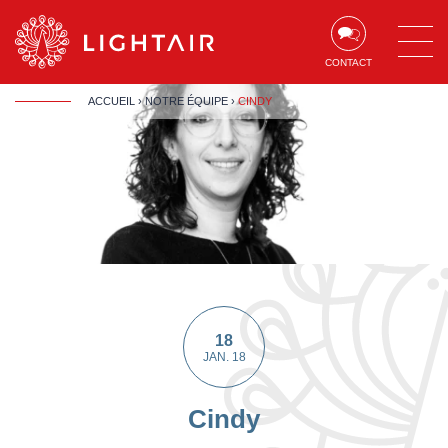
Aller au contenu
Aller à la navigation
Aller à la recherche
CONTACT
ACCUEIL
›
NOTRE ÉQUIPE
›
CINDY
18
JAN. 18
Cindy