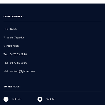
COORDONNÉES :
LIGHTAIR®
7 rue de l'Aqueduc
69210 Lentilly
Tél. :
04 78 33 22 98
Fax :
04 72 85 00 05
Mail :
contact@light-air.com
SUIVEZ-NOUS :
Linkedin
Youtube