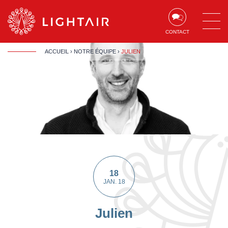
Aller au contenu
Aller à la navigation
Aller à la recherche
CONTACT
ACCUEIL
›
NOTRE ÉQUIPE
›
JULIEN
18
JAN. 18
Julien