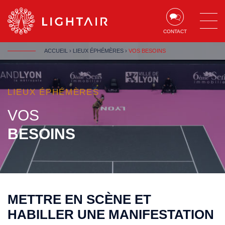
Aller au contenu
Aller à la navigation
Aller à la recherche
CONTACT
ACCUEIL
›
LIEUX ÉPHÉMÈRES
›
VOS BESOINS
LIEUX ÉPHÉMÈRES
VOS
BESOINS
METTRE EN SCÈNE ET
HABILLER UNE MANIFESTATION