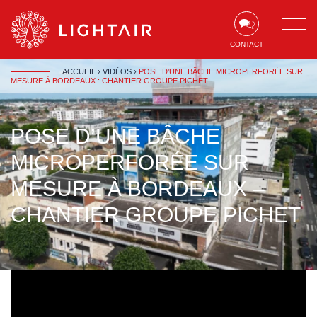
Aller au contenu
Aller à la navigation
Aller à la recherche
CONTACT
ACCUEIL
›
VIDÉOS
›
POSE D’UNE BÂCHE MICROPERFORÉE SUR
MESURE À BORDEAUX : CHANTIER GROUPE PICHET
POSE D’UNE BÂCHE
MICROPERFORÉE SUR
MESURE À BORDEAUX –
CHANTIER GROUPE PICHET